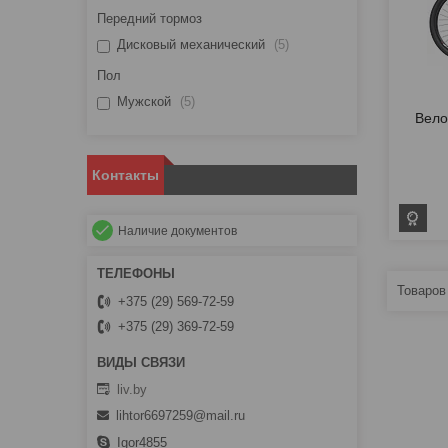
Передний тормоз
Дисковый механический
5
Пол
Мужской
5
Вело
Контакты
Наличие документов
+375 (29) 569-72-59
+375 (29) 369-72-59
liv.by
lihtor6697259@mail.ru
Igor4855