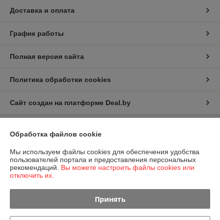
Доставка и оплата
График работы
Полная версия сайта
Политика обработки cookies
Сайт создан на платформе Deal.by
Обработка файлов cookie
Информация для покупателя
Юридическое лицо:
ИП Лихторович Игорь Владимирович
Мы используем файлы cookies для обеспечения удобства
Притыцкого д150 кв110, Минск, 220017
пользователей портала и предоставления персональных
рекомендаций.
Вы можете настроить файлы cookies или
Регистрационный номер ЕГР: 191361432
отключить их.
УНП: 191361432
Принять
Регистрационный орган: Минский горисполком
Дата регистрации компании: 27.09.2010