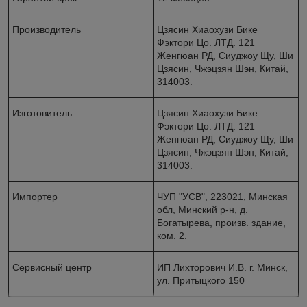
Производитель
Цзясин Xиаохузи Бике
Фэктори Цо. ЛТД. 121
Женгюан РД, Сиуджоу Щу, Ши
Цзясин, Чжэцзян Шэн, Китай,
314003.
Изготовитель
Цзясин Xиаохузи Бике
Фэктори Цо. ЛТД. 121
Женгюан РД, Сиуджоу Щу, Ши
Цзясин, Чжэцзян Шэн, Китай,
314003.
Импортер
ЧУП "УСВ", 223021, Минская
обл, Минский р-н, д.
Богатырева, произв. здание,
ком. 2.
Сервисный центр
ИП Лихторович И.В. г. Минск,
ул. Притыцкого 150