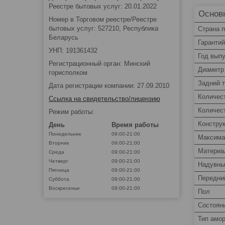
Реестре бытовых услуг: 20.01.2022
Основ
Номер в Торговом реестре/Реестре
бытовых услуг: 527210, Республика
Страна 
Беларусь
Гаранти
УНП: 191361432
Год вып
Регистрационный орган: Минский
Диаметр
горисполком
Задний 
Дата регистрации компании: 27.09.2010
Количес
Ссылка на свидетельство/лицензию
Количес
Режим работы:
Констру
День
Время работы
Понедельник
09:00-21:00
Максима
Вторник
09:00-21:00
Материа
Среда
09:00-21:00
Четверг
09:00-21:00
Надувны
Пятница
09:00-21:00
Передни
Суббота
09:00-21:00
Воскресенье
09:00-21:00
Пол
Состоян
Тип амо