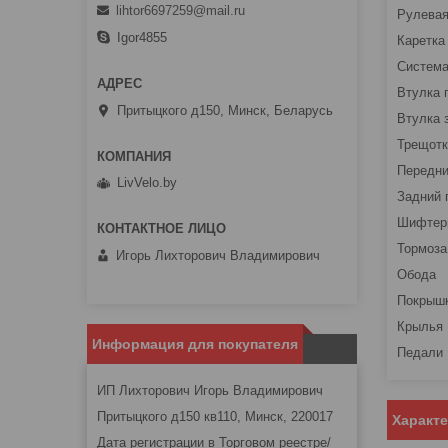
lihtor6697259@mail.ru
Ру
Igor4855
К
Си
Вту
Притыцкого д150, Минск, Беларусь
Вту
Трещ
Пере
LivVelo.by
Задн
Ши
Т
Игорь Лихторович Владимирович
Об
П
Информация для покупателя
П
ИП Лихторович Игорь Владимирович
Притыцкого д150 кв110, Минск, 220017
Характ
Дата регистрации в Торговом реестре/