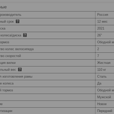
ные
производитель
Россия
йный срок
12 мес
уска
2021
 колеса/диска
26"
тормоз
Ободной м
тво колес велосипеда
2
тво скоростей
7
кция вилки
Жесткая
льный вес
110 кг
л изготовления рамы
Сталь
е колеса
Да
й тормоз
Ободной м
Мужской
ие
Новое
ртизации
Передний