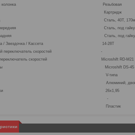
левая колонка Резьбовая
аретка Картридж
стема Сталь, 40Т, 170м
лка передняя Сталь, под гайку
лка задняя Сталь, под гайк
отка / Звездочка / Кассета 14-28T
дний переключатель скоростей -
ий переключатель скоростей Microshift RD-M21
фтеры Microshift DS-45
ормоза V-типа
ода Алюминий, двойн
окрышки 26х1,95
Крылья -
едали Пластик
еристики