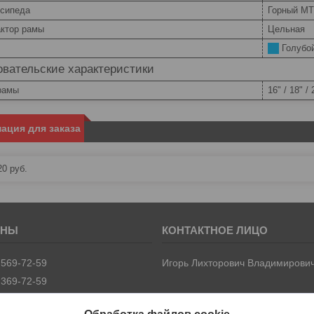
осипеда
Горный M
ктор рамы
Цельная
Голубо
вательские характеристики
рамы
16" / 18" / 
ация для заказа
20
руб.
 569-72-59
Игорь Лихторович Владимирови
 369-72-59