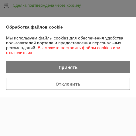
Сделка подтверждена через корзину
Показать все отзывы
Обработка файлов cookie
Мы используем файлы cookies для обеспечения удобства
О нас
пользователей портала и предоставления персональных
рекомендаций.
Вы можете настроить файлы cookies или
отключить их.
Контакты
Принять
Доставка и оплата
Отклонить
График работы
Полная версия сайта
Политика обработки cookies
Сайт создан на платформе Deal.by