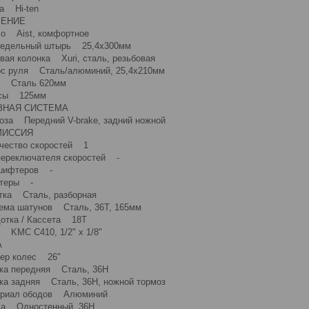
 Hi-ten
ВЛЕНИЕ
Aist, комфортное
ельный штырь 25,4x300мм
 колонка Xuri, сталь, резьбовая
руля Сталь/алюминий, 25,4х210мм
Сталь 620мм
ы 125мм
ЗНАЯ СИСТЕМА
а Передний V-brake, задний ножной
СМИССИЯ
ство скоростей 1
реключателя скоростей -
ифтеров -
еры -
а Сталь, разборная
а шатунов Сталь, 36Т, 165мм
ка / Кассета 18Т
MC C410, 1/2" х 1/8"
СА
р колес 26"
 передняя Сталь, 36H
 задняя Сталь, 36H, ножной тормоз
иал ободов Алюминий
 Одностенный, 36H