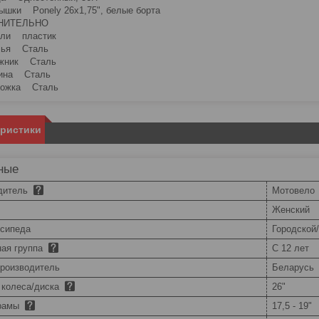
ки Ponely 26х1,75", белые борта
ЛНИТЕЛЬНО
и пластик
я Сталь
ник Сталь
на Сталь
жка Сталь
еристики
ные
дитель
Мотовело
Женский
осипеда
Городской
ная группа
С 12 лет
производитель
Беларусь
 колеса/диска
26"
 рамы
17,5 - 19"