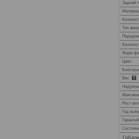
Задний 
Материа
Количес
Тип амо
Передни
Количес
Форм фа
Цвет
Констру
Вес
Надувны
Максима
Рост ве
Год вып
Гаранти
Состоян
Габар