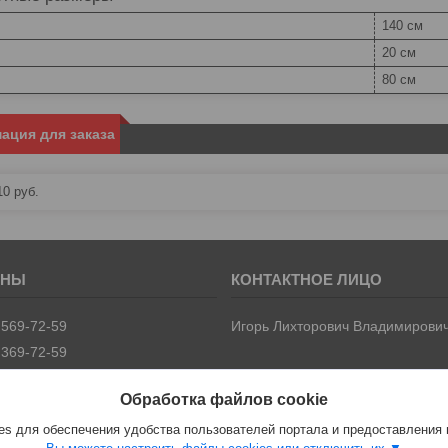
140 см
20 см
80 см
ация для заказа
10
руб.
 569-72-59
Игорь Лихторович Владимирови
 369-72-59
Обработка файлов cookie
s для обеспечения удобства пользователей портала и предоставления