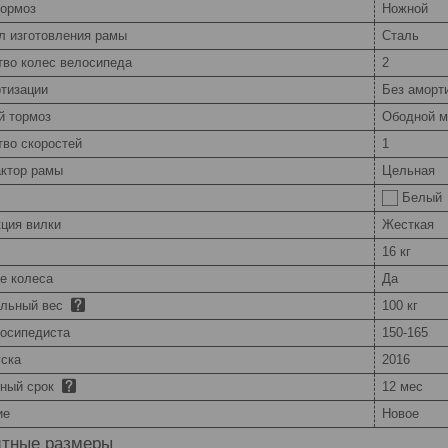
тормоз
Ножной
л изготовления рамы
Сталь
тво колес велосипеда
2
ртизации
Без аморт
й тормоз
Ободной м
тво скоростей
1
ктор рамы
Цельная
Белый
кция вилки
Жесткая
16 кг
е колеса
Да
льный вес
100 кг
лосипедиста
150-165
уска
2016
йный срок
12 мес
ие
Новое
итные размеры