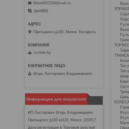
lihtor6697259@mail.ru
Вилка
УПРА
Igor4855
Седло 
Подсед
Рулевая
Вынос 
Притыцкого д150, Минск, Беларусь
Руль 
Грипс
ТОРМО
Тормоз
LivVelo.by
ТРАН
Количе
Тип пе
Тип ш
Игорь Лихторович Владимирович
Шифт
Каретк
Систем
Трещот
Цепь K
Информация для покупателя
КОЛЕ
Разме
ИП Лихторович Игорь Владимирович
Втулка
Втулка
Притыцкого д150 кв110, Минск, 220017
Матер
Дата регистрации в Торговом реестре/
Обода