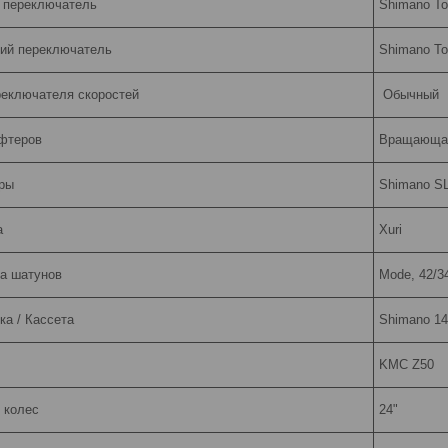
 переключатель
Shimano To
ий переключатель
Shimano To
реключателя скоростей
Обычный
фтеров
Вращающая
ры
Shimano S
а
Xuri
а шатунов
Mode, 42/3
ка / Кассета
Shimano 14
KMC Z50
 колес
24"