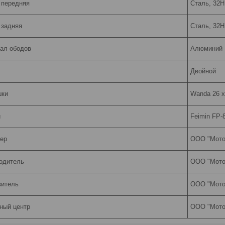
 передняя
Сталь, 32H
 задняя
Сталь, 32H
ал ободов
Алюминий
Двойной
шки
Wanda 26 x
и
Feimin FP-
ер
ООО "МотоВ
одитель
ООО "МотоВ
витель
ООО "МотоВ
ный центр
ООО "МотоВ