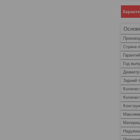
Характ
Основ
Произво
Страна 
Гаранти
Год вып
Диаметр
Задний 
Количес
Количес
Констру
Максима
Материа
Надувны
Передни