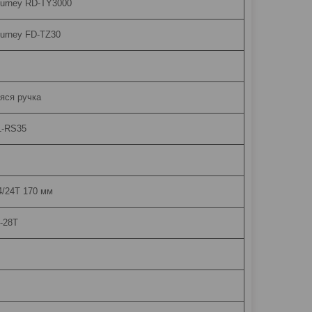
urney RD-TY3000
urney FD-TZ30
ся ручка
L-RS35
4/24T 170 мм
-28T