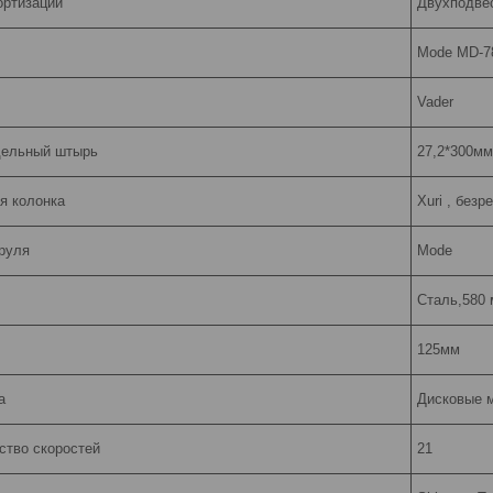
ортизации
Двухподве
Mode MD-7
Vader
ельный штырь
27,2*300мм
я колонка
Xuri , безр
руля
Mode
Сталь,580
125мм
а
Дисковые 
ство скоростей
21