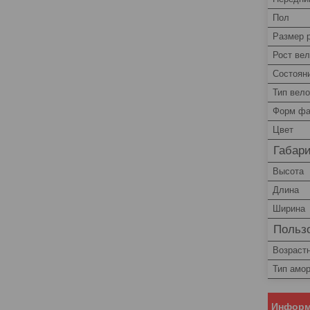
Пол
Размер
Рост ве
Состоян
Тип вел
Форм фа
Цвет
Габар
Высота
Длина
Ширина
Пользо
Возрастн
Тип амо
Информ