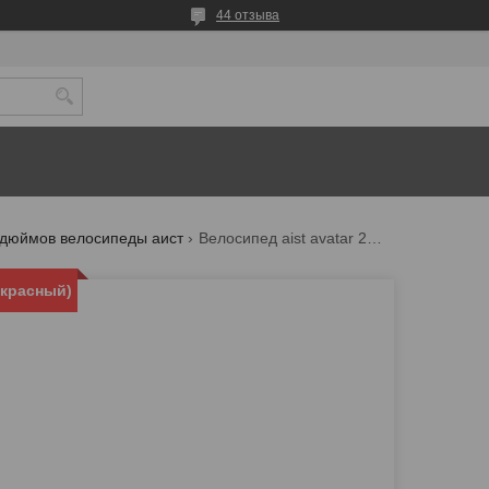
44 отзыва
 дюймов велосипеды аист
Велосипед aist avatar 26 ( красный)
 красный)