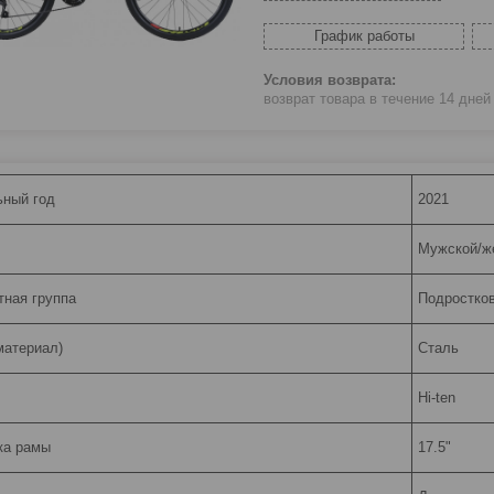
График работы
возврат товара в течение 14 дне
ный год
2021
Мужской/ж
тная группа
Подростко
материал)
Сталь
Hi-ten
ка рамы
17.5"