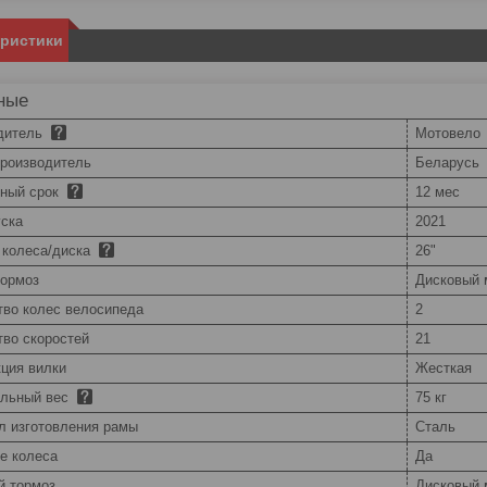
еристики
ные
дитель
Мотовело
производитель
Беларусь
йный срок
12 мес
уска
2021
 колеса/диска
26"
тормоз
Дисковый 
тво колес велосипеда
2
тво скоростей
21
кция вилки
Жесткая
льный вес
75 кг
л изготовления рамы
Сталь
е колеса
Да
й тормоз
Дисковый 