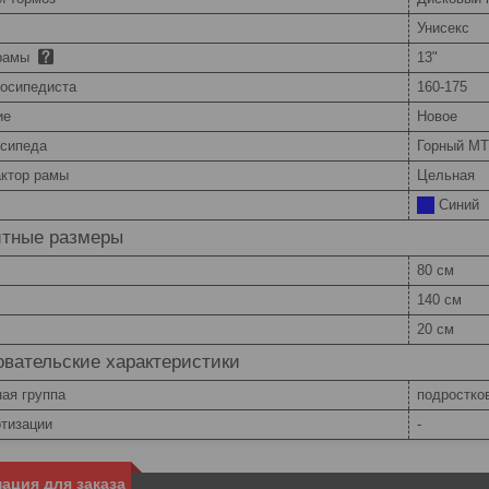
Унисекс
 рамы
13"
лосипедиста
160-175
ие
Новое
осипеда
Горный M
ктор рамы
Цельная
Синий
итные размеры
80 см
140 см
20 см
вательские характеристики
ая группа
подростко
ртизации
-
ация для заказа