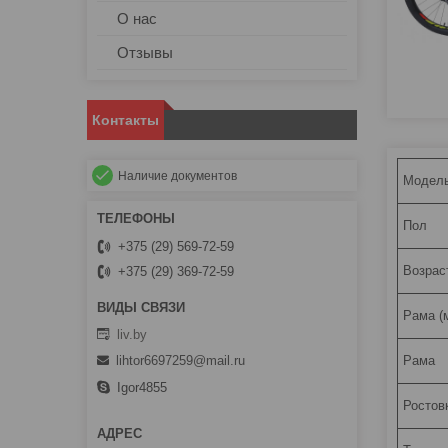
О нас
Отзывы
Контакты
Наличие документов
Модель
Пол
+375 (29) 569-72-59
Возрас
+375 (29) 369-72-59
Рама (
liv.by
Рама
lihtor6697259@mail.ru
Igor4855
Ростов