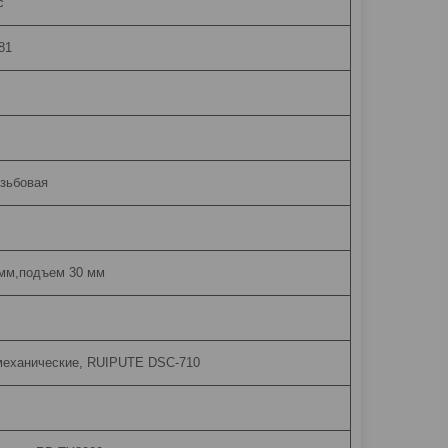
с
81
езьбовая
 мм,подъем 30 мм
механические, RUIPUTE DSC-710