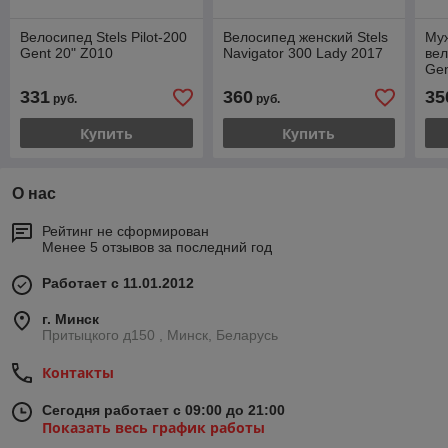
Велосипед Stels Pilot-200
Велосипед женский Stels
Му
Gent 20" Z010
Navigator 300 Lady 2017
ве
Ge
331
360
35
руб.
руб.
Купить
Купить
О нас
Рейтинг не сформирован
Менее 5 отзывов за последний год
Работает с 11.01.2012
г. Минск
Притыцкого д150 , Минск, Беларусь
Контакты
Сегодня работает с 09:00 до 21:00
Показать весь график работы