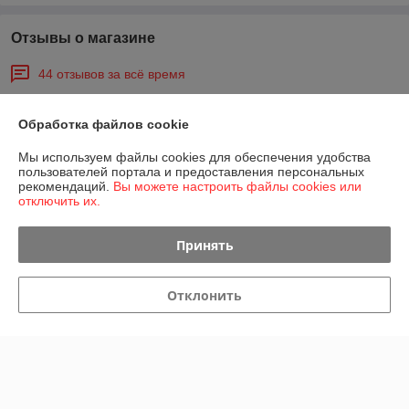
Отзывы о магазине
44 отзывов за всё время
Анатолий
01.03.2021
Обработка файлов cookie
Отлично
Мы используем файлы cookies для обеспечения удобства
пользователей портала и предоставления персональных
рекомендаций.
Вы можете настроить файлы cookies или
Покупатель
01.03.2021
отключить их.
Хорошо
Принять
Хотелось бы,чтоб велосипед был без царапин,а в остальном все 
нормально.
Отклонить
Сделка подтверждена через корзину
Показать все отзывы