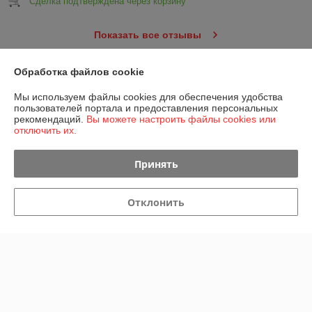
Сделка подтверждена через корзину
Показать все отзывы
Обработка файлов cookie
О нас
Мы используем файлы cookies для обеспечения удобства
пользователей портала и предоставления персональных
Контакты
рекомендаций.
Вы можете настроить файлы cookies или
отключить их.
Доставка и оплата
Принять
График работы
Отклонить
Полная версия сайта
Политика обработки cookies
Сайт создан на платформе Deal.by