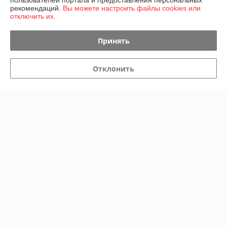
пользователей портала и предоставления персональных
рекомендаций.
Вы можете настроить файлы cookies или
отключить их.
Доставка и оплата
Принять
График работы
Отклонить
Полная версия сайта
Политика обработки cookies
Сайт создан на платформе Deal.by
Информация для покупателя
Юридическое лицо:
ИП Лихторович Игорь Владимирович
Притыцкого д150 кв110, Минск, 220017
Регистрационный номер ЕГР: 191361432
УНП: 191361432
Регистрационный орган: Минский горисполком