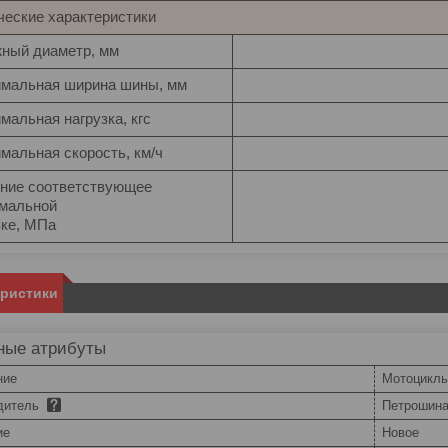
ческие характеристики
ный диаметр, мм
мальная ширина шины, мм
мальная нагрузка, кгс
мальная скорость, км/ч
ние соответствующее
мальной
зке, МПа
еристики
ные атрибуты
ние
Мотоциклы
дитель
Петрошин
ие
Новое