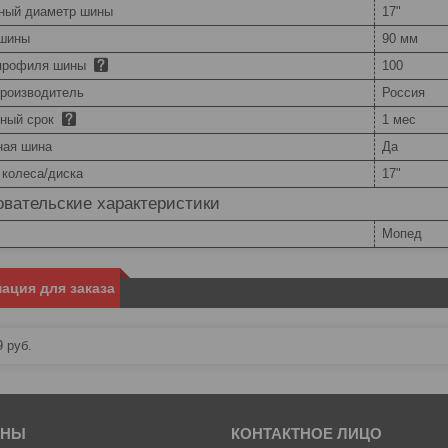
ный диаметр шины
17"
шины
90 мм
профиля шины
100
производитель
Россия
йный срок
1 мес
ная шина
Да
 колеса/диска
17"
вательские характеристики
Мопед
ация для заказа
9
руб.