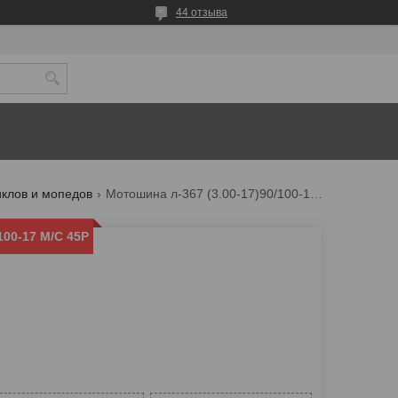
44 отзыва
клов и мопедов
Мотошина л-367 (3.00-17)90/100-17 м/с 45p
100-17 М/С 45P