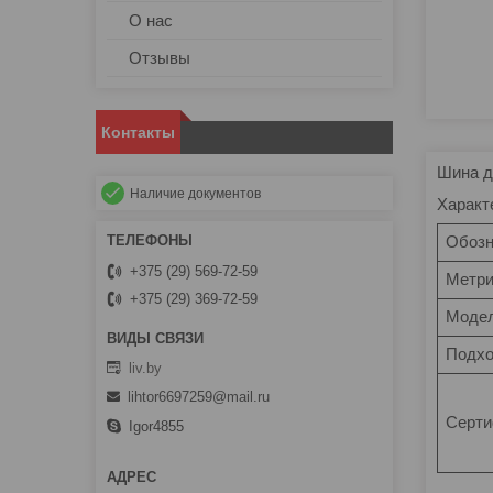
О нас
Отзывы
Контакты
Шина д
Наличие документов
Характ
Обозн
+375 (29) 569-72-59
Метри
+375 (29) 369-72-59
Моде
Подхо
liv.by
lihtor6697259@mail.ru
Серти
Igor4855