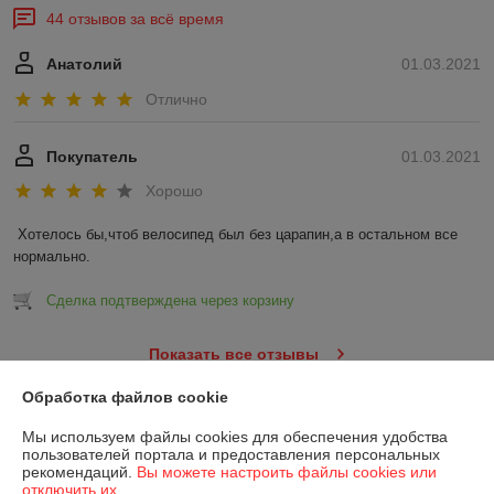
44 отзывов за всё время
Анатолий
01.03.2021
Отлично
Покупатель
01.03.2021
Хорошо
Хотелось бы,чтоб велосипед был без царапин,а в остальном все 
нормально.
Сделка подтверждена через корзину
Показать все отзывы
Обработка файлов cookie
О нас
Мы используем файлы cookies для обеспечения удобства
пользователей портала и предоставления персональных
рекомендаций.
Вы можете настроить файлы cookies или
Контакты
отключить их.