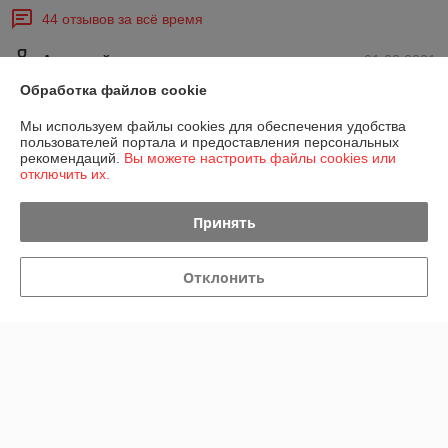
44 отзывов за всё время
Анатолий
01.03.2021
Обработка файлов cookie
Отлично
Мы используем файлы cookies для обеспечения удобства
пользователей портала и предоставления персональных
Покупатель
01.03.2021
рекомендаций.
Вы можете настроить файлы cookies или
отключить их.
Хорошо
Хотелось бы,чтоб велосипед был без царапин,а в остальном все 
Принять
нормально.
Сделка подтверждена через корзину
Отклонить
Показать все отзывы
О нас
Контакты