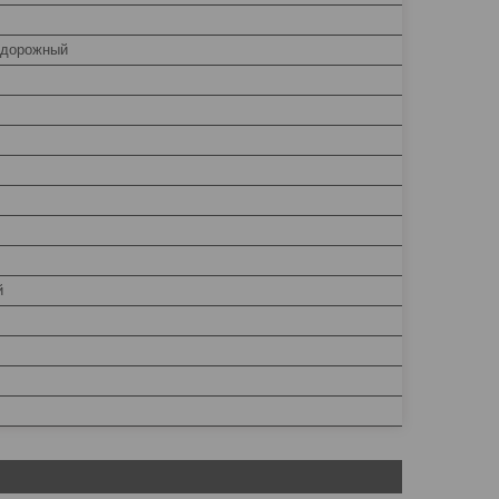
/дорожный
й