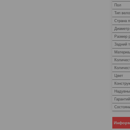
Пол
Тип вел
Страна 
Диаметр
Размер
Задний 
Материа
Количес
Количес
Цвет
Констру
Надувны
Гаранти
Состоян
Информ