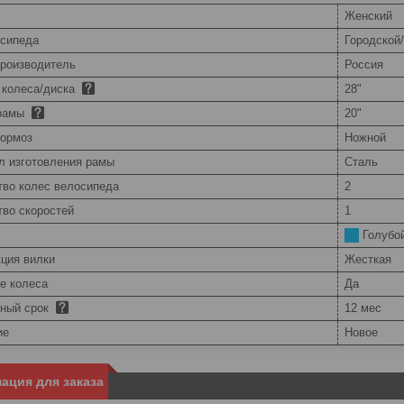
Женский
осипеда
Городской
производитель
Россия
 колеса/диска
28"
 рамы
20"
тормоз
Ножной
л изготовления рамы
Сталь
тво колес велосипеда
2
тво скоростей
1
Голубо
кция вилки
Жесткая
е колеса
Да
йный срок
12 мес
ие
Новое
ация для заказа