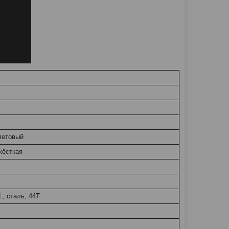
летовый
жёсткая
 сталь, 44Т