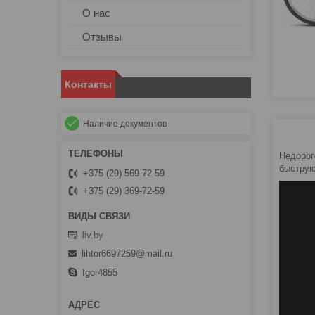
О нас
Отзывы
Контакты
Наличие документов
Недорог
быструю
+375 (29) 569-72-59
+375 (29) 369-72-59
liv.by
lihtor6697259@mail.ru
Igor4855