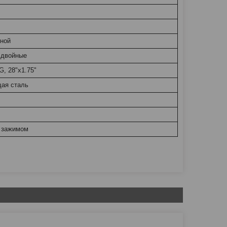
жной
 двойные
, 28"x1.75"
ая сталь
с зажимом