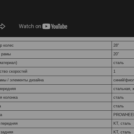
р колес
28"
 рамы
20”
материал)
сталь
ство скоростей
1
амы / элементы дизайна
синий/фио
передняя
стальная, 
я колонка
сталь
а
сталь
а
PROWHEEL,
 передняя
KT, сталь
 задняя
KT, сталь