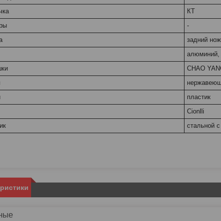
чка
КТ
ры
-
а
задний но
алюминий,
шки
CHAO YANG
я
нержавеющ
и
пластик
Cionlli
ик
стальной 
еристики
ные