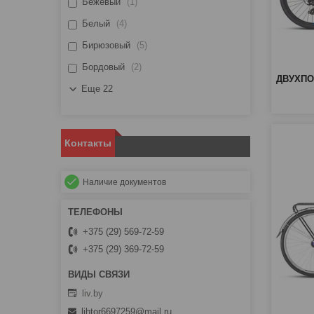
Бежевый
1
Белый
4
Бирюзовый
5
Бордовый
2
ДВУХПО
Еще 22
Контакты
Наличие документов
+375 (29) 569-72-59
+375 (29) 369-72-59
liv.by
lihtor6697259@mail.ru