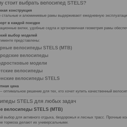
у стоит выбрать велосипед STELS?
жная конструкция
 стальные и алюминиевые рамы выдерживают ежедневную эксплуатацию,
орт в каждой поездке
ационные вилки, удобные седла и эргономичная геометрия рамы обесп
окий выбор моделей
тименте представлены:
орные велосипеды STELS (MTB)
ородские велосипеды
одростковые модели
етские велосипеды
енские велосипеды STELS
упная цена
 оптимальное решение для тех, кто хочет купить качественный велосип
ипеды STELS для любых задач
е велосипеды STELS (MTB)
й выбор для активного отдыха, бездорожья и лесных трасс. Прочные коле
е тормоза делают их универсальными.