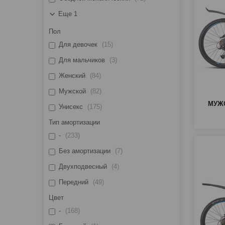
Еще 1
Пол
Для девочек
15
Для мальчиков
3
Женский
84
Мужской
82
МУЖ
Унисекс
175
Тип амортизации
-
233
Без амортизации
7
Двухподвесный
4
Передний
49
Цвет
-
168