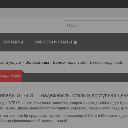
КОНТАКТЫ
НОВОСТИ И СТАТЬИ
ры и услуги
Велосипеды
Велосипеды stels
Велосипеды stels
еды Stels
ипеды STELS — надежность, стиль и доступная цена 
педы
STELS
— это сочетание качества, современного дизайна и доступн
м рамам, продуманной комплектации и широкому модельному ряду для 
т-магазин
Liv.by
предлагает купить велосипеды STELS в Минске и с дос
ей и профессиональной консультацией.