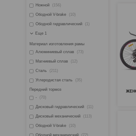
Ножной
156
Ободной V-brake
10
Ободной гидравлический
1
Еще 1
Материал изготовления рамы
Алюминиевый сплав
73
Магниевый сплав
12
Сталь
211
Углеродистая сталь
35
Передний тормоз
ЖЕН
-
70
Дисковый гидравлический
11
Дисковый механический
113
Ободной V-brake
10
Ободной механический
72