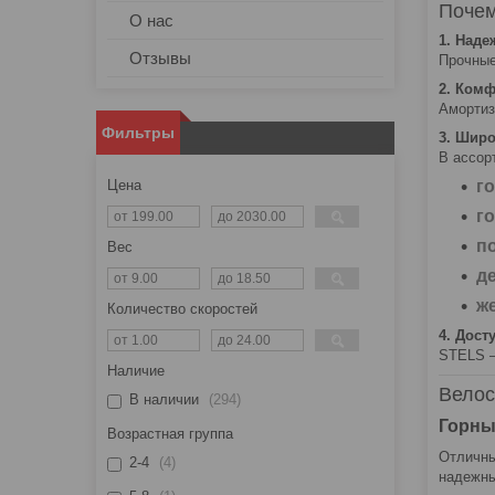
Почем
О нас
1. Наде
Отзывы
Прочные
2. Комф
Амортиз
Фильтры
3. Шир
В ассор
г
Цена
г
п
Вес
д
ж
Количество скоростей
4. Дост
STELS —
Наличие
Велос
В наличии
294
Горны
Возрастная группа
Отличны
2-4
4
надежны