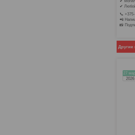
✔ Моги
✔ Любой
📞 +375-
📲 Напи
📸 Подп
Другие
27 мар
2026