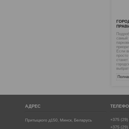
ГОРО
ПРАВ
Подроб
самый 
парков
приори
Если в
просто
станет
городс
выбрат
Полна
+375 (29)
Притыцкого д150, Минск, Беларусь
+375 (29)