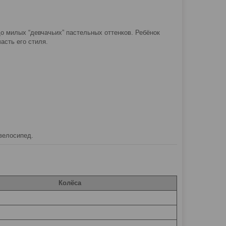
до милых “девчачьих” пастельных оттенков. Ребёнок
асть его стиля.
велосипед.
Колёса