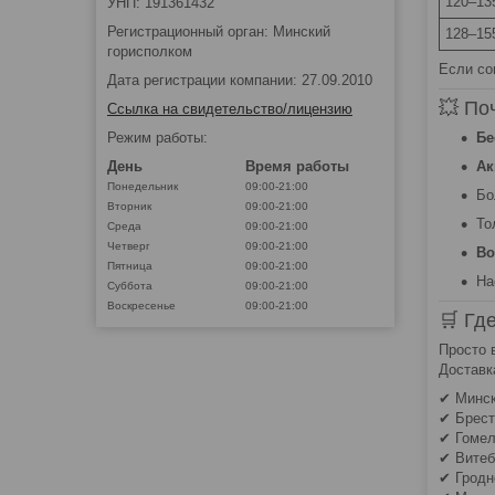
120–13
УНП: 191361432
Регистрационный орган: Минский
128–15
горисполком
Если со
Дата регистрации компании: 27.09.2010
💥 По
Ссылка на свидетельство/лицензию
Режим работы:
Бе
День
Время работы
Ак
Понедельник
09:00-21:00
Бо
Вторник
09:00-21:00
То
Среда
09:00-21:00
Четверг
09:00-21:00
Во
Пятница
09:00-21:00
На
Суббота
09:00-21:00
Воскресенье
09:00-21:00
🛒 Гд
Просто 
Доставк
✔ Минс
✔ Брест
✔ Гоме
✔ Витеб
✔ Гродн