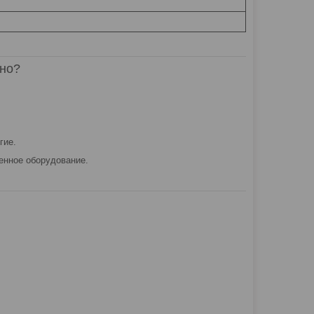
дно?
гие.
венное оборудование.