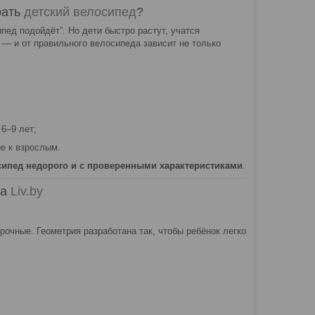
рать
детский велосипед
?
пед подойдёт”. Но дети быстро растут, учатся
— и от правильного велосипеда зависит не только
6–9 лет;
е к взрослым.
сипед недорого и с проверенными характеристиками
.
на
Liv.by
очные. Геометрия разработана так, чтобы ребёнок легко