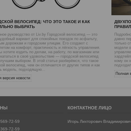
ДСКОЙ ВЕЛОСИПЕД: ЧТО ЭТО ТАКОЕ И КАК
ДВУХПО
ИЛЬНО ВЫБРАТЬ
ПРАВИ
ное руководство от Liv.by Городской велосипед — это
Подробно
удобный вариант для спокойных поездок по асфальту,
давно пе
ым дорожкам и городским улицам. Его создают с
только с
тетом на комфорт, практичность и лёгкость управления.
модели 
ы хотите ездить по делам, на работу, по магазинам или
управляе
 кататься в своё удовольствие — городской велосипед
хардтейл
 лучшим выбором. В этой статье разберёмся, что такое
кому он 
кой велосипед, чем он отличается от других типов и как
подходил
ь модель, подходящую...
Полная 
я версия новости
 569-72-59
Игорь Лихторович Владимирови
 369-72-59