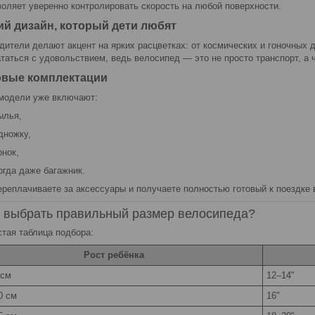
воляет уверенно контролировать скорость на любой поверхности.
ий дизайн, который дети любят
дители делают акцент на ярких расцветках: от космических и гоночных 
ататься с удовольствием, ведь велосипед — это не просто транспорт, а ч
овые комплектации
модели уже включают:
ылья,
дножку,
онок,
огда даже багажник.
ереплачиваете за аксессуары и получаете полностью готовый к поездке 
к выбрать правильный размер велосипеда?
стая таблица подбора:
Рост ребёнка
 см
12–14"
0 см
16"