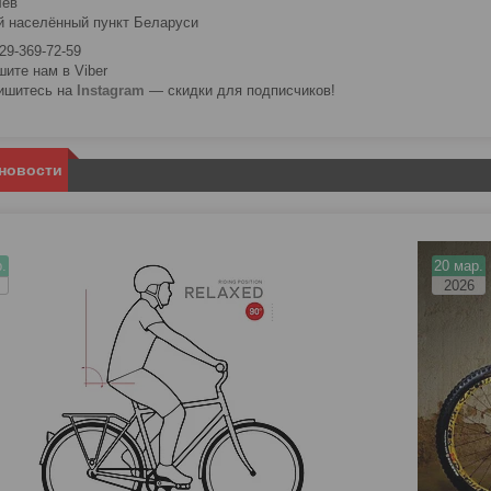
лёв
 населённый пункт Беларуси
29-369-72-59
шите нам в Viber
ишитесь на
Instagram
— скидки для подписчиков!
 новости
.
20 мар.
2026