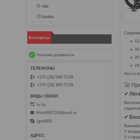
О нас
Отзывы
Совреме
Контакты
12
16
Наличие документов
20
24
На
Liv.b
+375 (29) 569-72-59
🚀 Пр
+375 (29) 369-72-59
✔ Лёг
Велосип
liv.by
садился
lihtor6697259@mail.ru
✔ Без
Igor4855
Важнейш
У младш
У старш