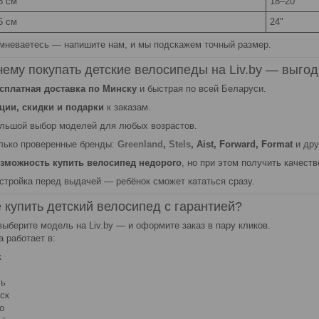
5 см
18–20"
5 см
24"
мневаетесь — напишите нам, и мы подскажем точный размер.
чему покупать детские велосипеды на Liv.by — выго
сплатная доставка по Минску
и быстрая по всей Беларуси.
ции, скидки и подарки
к заказам.
льшой выбор моделей для любых возрастов.
лько проверенные бренды:
Greenland
,
Stels
, Aist, Forward, Format
и дру
зможность купить велосипед недорого
, но при этом получить качест
стройка перед выдачей — ребёнок сможет кататься сразу.
е купить детский велосипед с гарантией?
выберите модель на Liv.by — и оформите заказ в пару кликов.
а работает в:
к
ль
ск
о