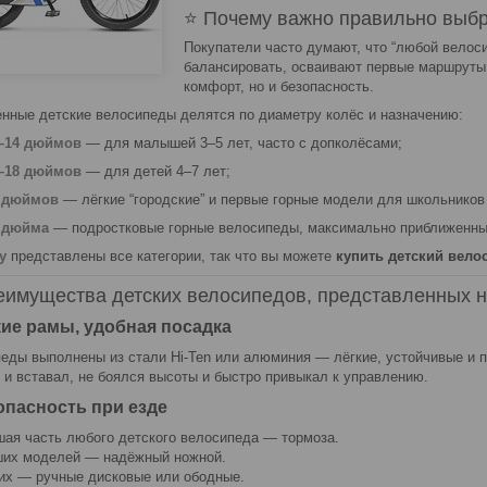
⭐ Почему важно правильно выб
Покупатели часто думают, что “любой велоси
балансировать, осваивают первые маршруты 
комфорт, но и безопасность.
нные детские велосипеды делятся по диаметру колёс и назначению:
–14 дюймов
— для малышей 3–5 лет, часто с допколёсами;
–18 дюймов
— для детей 4–7 лет;
 дюймов
— лёгкие “городские” и первые горные модели для школьников 
 дюйма
— подростковые горные велосипеды, максимально приближенны
y
представлены все категории, так что вы можете
купить детский вело
еимущества детских велосипедов, представленных 
кие рамы, удобная посадка
еды выполнены из стали Hi-Ten или алюминия — лёгкие, устойчивые и пр
 и вставал, не боялся высоты и быстро привыкал к управлению.
опасность при езде
ая часть любого детского велосипеда — тормоза.
их моделей — надёжный ножной.
их — ручные дисковые или ободные.