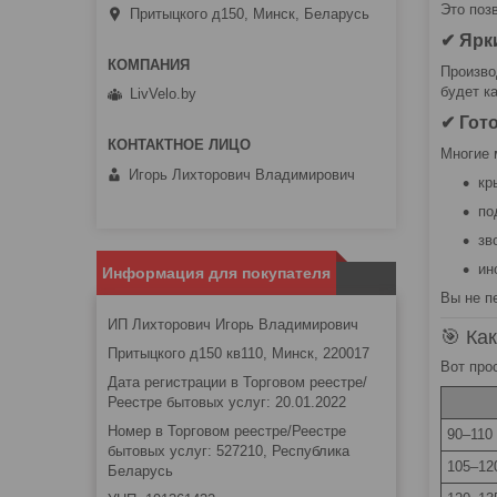
Это поз
Притыцкого д150, Минск, Беларусь
✔ Ярк
Произво
будет к
LivVelo.by
✔ Гот
Многие 
Игорь Лихторович Владимирович
кр
по
зв
ин
Информация для покупателя
Вы не п
ИП Лихторович Игорь Владимирович
🎯 Ка
Притыцкого д150 кв110, Минск, 220017
Вот про
Дата регистрации в Торговом реестре/
Реестре бытовых услуг: 20.01.2022
Номер в Торговом реестре/Реестре
90–110
бытовых услуг: 527210, Республика
105–12
Беларусь